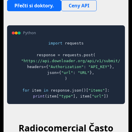
Přečti si doktory.
Ceny API
Python
import
 requests

response = requests.post(

"https://api.downloader.org/api/v1/submit/"
,

    headers={
"Authorization"
: 
"API_KEY"
},

    json={
"url"
: 
"URL"
},

)

for
 item 
in
 response.json()[
"items"
]:

print
(item[
"type"
], item[
"url"
])
Radiocomercial Často