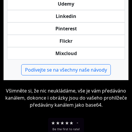
Udemy
Linkedin
Pinterest
Flickr
Mixcloud
Podívejte se na všechny naše návody
Všimněte si, že nic neukládáme, vše je vám předáváno
kanálem, dokonce i obrázky jsou do vašeho prohlížeče
předávány kanálem jako base64.
★
★
★
★
★
-
Be the first to rate!