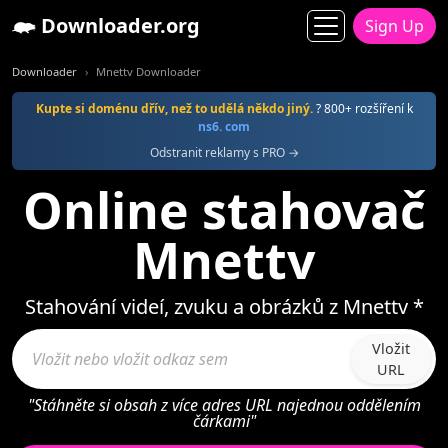
Downloader.org
Sign Up
Downloader
Mnettv Downloader
Kupte si doménu dřív, než to udělá někdo jiný.
? 800+ rozšíření k
ns6. com
Odstranit reklamy s PRO →
Online stahovač
Mnettv
Stahování videí, zvuku a obrázků z Mnettv *
Vložit
URL
"Stáhněte si obsah z více adres URL najednou oddělením
čárkami"