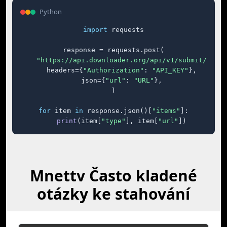
Python
import
 requests

response = requests.post(

"https://api.downloader.org/api/v1/submit/"
,

    headers={
"Authorization"
: 
"API_KEY"
},

    json={
"url"
: 
"URL"
},

)

for
 item 
in
 response.json()[
"items"
]:

print
(item[
"type"
], item[
"url"
])
Mnettv Často kladené
otázky ke stahování