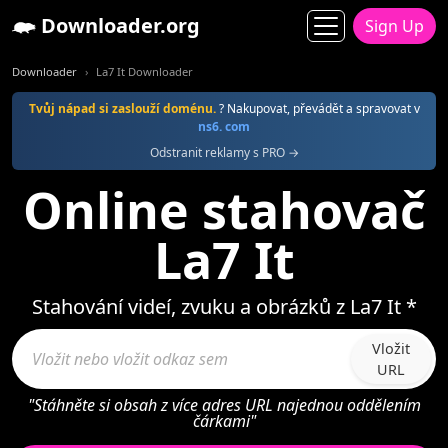
Downloader.org
Sign Up
Downloader
La7 It Downloader
Tvůj nápad si zaslouží doménu.
? Nakupovat, převádět a spravovat v
ns6. com
Odstranit reklamy s PRO →
Online stahovač
La7 It
Stahování videí, zvuku a obrázků z La7 It *
Vložit
URL
"Stáhněte si obsah z více adres URL najednou oddělením
čárkami"