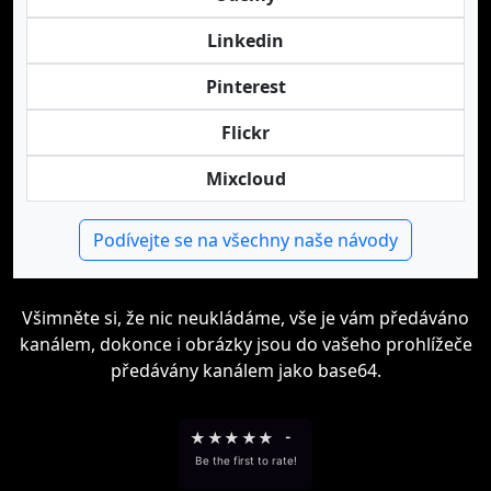
Linkedin
Pinterest
Flickr
Mixcloud
Podívejte se na všechny naše návody
Všimněte si, že nic neukládáme, vše je vám předáváno
kanálem, dokonce i obrázky jsou do vašeho prohlížeče
předávány kanálem jako base64.
★
★
★
★
★
-
Be the first to rate!