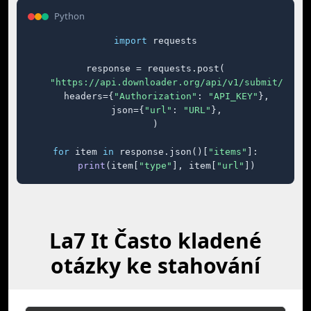
Python
import
 requests

response = requests.post(

"https://api.downloader.org/api/v1/submit/"
,

    headers={
"Authorization"
: 
"API_KEY"
},

    json={
"url"
: 
"URL"
},

)

for
 item 
in
 response.json()[
"items"
]:

print
(item[
"type"
], item[
"url"
])
La7 It Často kladené
otázky ke stahování