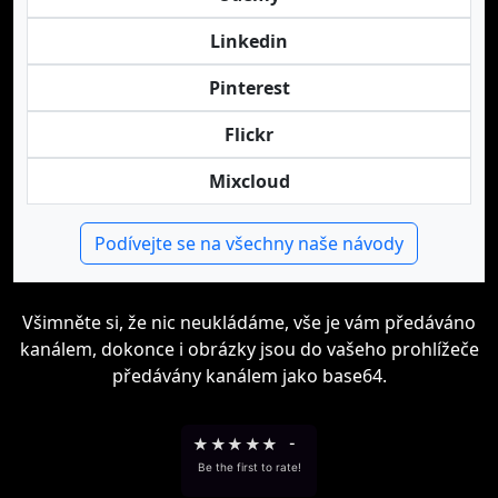
Linkedin
Pinterest
Flickr
Mixcloud
Podívejte se na všechny naše návody
Všimněte si, že nic neukládáme, vše je vám předáváno
kanálem, dokonce i obrázky jsou do vašeho prohlížeče
předávány kanálem jako base64.
★
★
★
★
★
-
Be the first to rate!