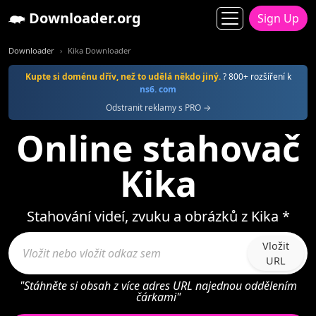
Downloader.org
Sign Up
Downloader
Kika Downloader
Kupte si doménu dřív, než to udělá někdo jiný.
? 800+ rozšíření k
ns6. com
Odstranit reklamy s PRO →
Online stahovač
Kika
Stahování videí, zvuku a obrázků z Kika *
Vložit
URL
"Stáhněte si obsah z více adres URL najednou oddělením
čárkami"