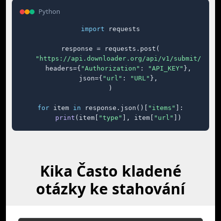
Python
import
 requests

response = requests.post(

"https://api.downloader.org/api/v1/submit/"
,

    headers={
"Authorization"
: 
"API_KEY"
},

    json={
"url"
: 
"URL"
},

)

for
 item 
in
 response.json()[
"items"
]:

print
(item[
"type"
], item[
"url"
])
Kika Často kladené
otázky ke stahování