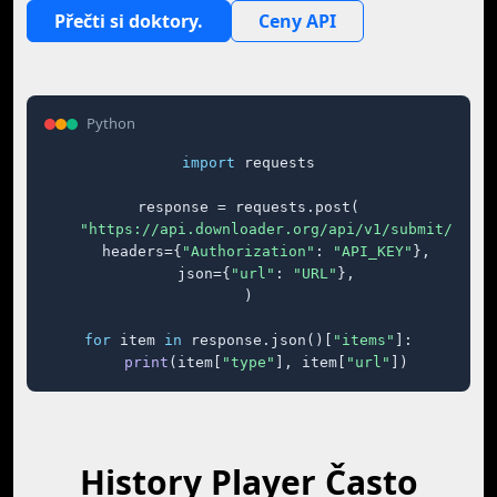
Přečti si doktory.
Ceny API
Python
import
 requests

response = requests.post(

"https://api.downloader.org/api/v1/submit/"
,

    headers={
"Authorization"
: 
"API_KEY"
},

    json={
"url"
: 
"URL"
},

)

for
 item 
in
 response.json()[
"items"
]:

print
(item[
"type"
], item[
"url"
])
History Player Často