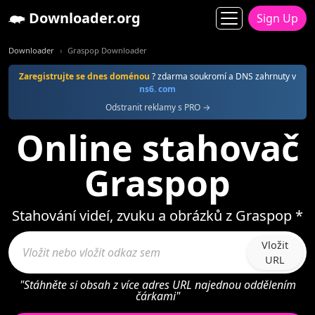
Downloader.org
Sign Up
Downloader
Graspop Downloader
Zaregistrujte se dnes doménou
? zdarma soukromí a DNS zahrnuty v
ns6. com
Odstranit reklamy s PRO →
Online stahovač
Graspop
Stahování videí, zvuku a obrázků z Graspop *
Vložit
URL
"Stáhněte si obsah z více adres URL najednou oddělením
čárkami"