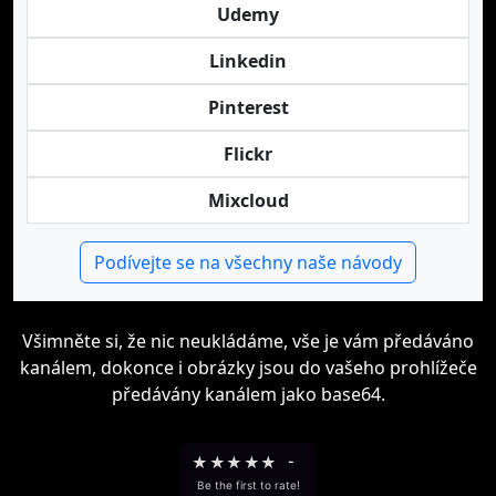
Udemy
Linkedin
Pinterest
Flickr
Mixcloud
Podívejte se na všechny naše návody
Všimněte si, že nic neukládáme, vše je vám předáváno
kanálem, dokonce i obrázky jsou do vašeho prohlížeče
předávány kanálem jako base64.
★
★
★
★
★
-
Be the first to rate!