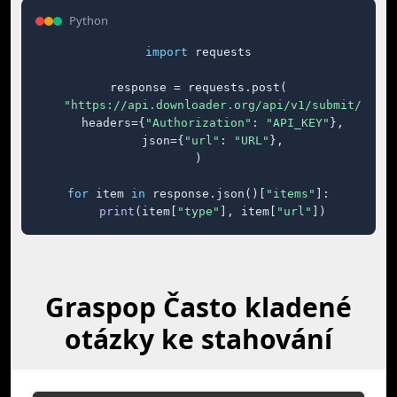
Python
import
 requests

response = requests.post(

"https://api.downloader.org/api/v1/submit/"
,

    headers={
"Authorization"
: 
"API_KEY"
},

    json={
"url"
: 
"URL"
},

)

for
 item 
in
 response.json()[
"items"
]:

print
(item[
"type"
], item[
"url"
])
Graspop Často kladené
otázky ke stahování