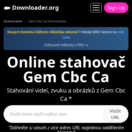
Downloader.org
Sign Up
Downloader
Gem Cbc Ca Downloader
Koupit doménu během několika sekund
? Hledat 800+ konce na
ns6.
com
Odstranit reklamy s PRO →
Online stahovač
Gem Cbc Ca
Stahování videí, zvuku a obrázků z Gem Cbc
Ca *
Vložit
URL
"Stáhněte si obsah z více adres URL najednou oddělením