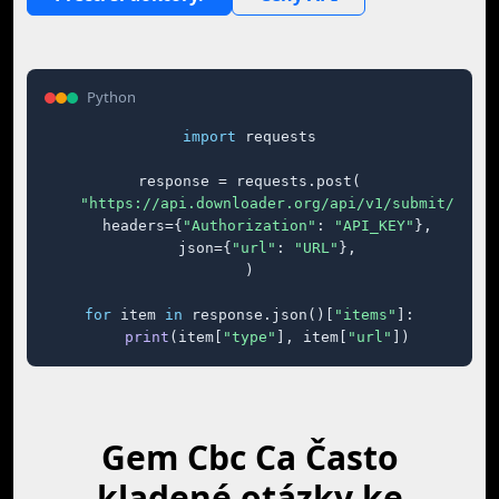
Python
import
 requests

response = requests.post(

"https://api.downloader.org/api/v1/submit/"
,

    headers={
"Authorization"
: 
"API_KEY"
},

    json={
"url"
: 
"URL"
},

)

for
 item 
in
 response.json()[
"items"
]:

print
(item[
"type"
], item[
"url"
])
Gem Cbc Ca Často
kladené otázky ke