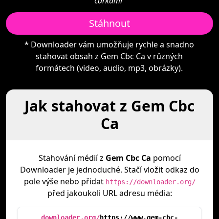
čárkami"
Stáhnout
* Downloader vám umožňuje rychle a snadno
stahovat obsah z Gem Cbc Ca v různých
formátech (video, audio, mp3, obrázky).
Jak stahovat z Gem Cbc
Ca
Stahování médií z
Gem Cbc Ca
pomocí
Downloader je jednoduché. Stačí vložit odkaz do
pole výše nebo přidat
https://downloader.org/
před jakoukoli URL adresu média:
downloader.org/
https://www.gem-cbc-