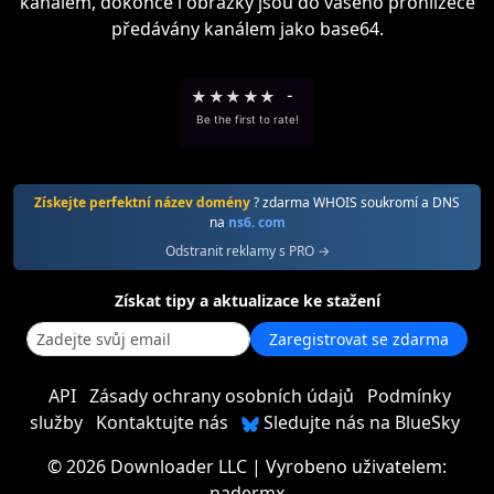
kanálem, dokonce i obrázky jsou do vašeho prohlížeče
předávány kanálem jako base64.
★
★
★
★
★
-
Be the first to rate!
Získejte perfektní název domény
? zdarma WHOIS soukromí a DNS
na
ns6. com
Odstranit reklamy s PRO →
Získat tipy a aktualizace ke stažení
Zaregistrovat se zdarma
API
Zásady ochrany osobních údajů
Podmínky
služby
Kontaktujte nás
Sledujte nás na BlueSky
©
2026 Downloader LLC
| Vyrobeno uživatelem:
nadermx