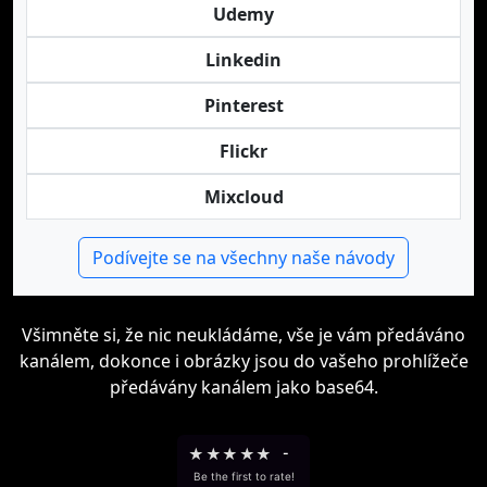
Udemy
Linkedin
Pinterest
Flickr
Mixcloud
Podívejte se na všechny naše návody
Všimněte si, že nic neukládáme, vše je vám předáváno
kanálem, dokonce i obrázky jsou do vašeho prohlížeče
předávány kanálem jako base64.
★
★
★
★
★
-
Be the first to rate!