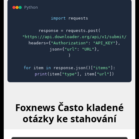
Python
import
 requests

response = requests.post(

"https://api.downloader.org/api/v1/submit/"
,

    headers={
"Authorization"
: 
"API_KEY"
},

    json={
"url"
: 
"URL"
},

)

for
 item 
in
 response.json()[
"items"
]:

print
(item[
"type"
], item[
"url"
])
Foxnews Často kladené
otázky ke stahování