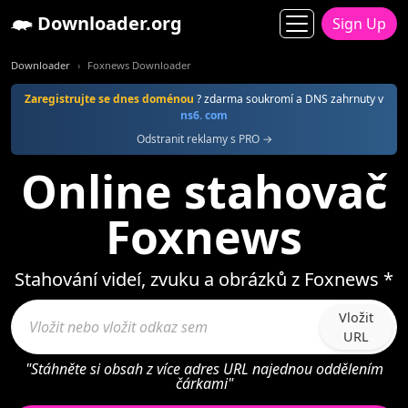
Downloader.org
Sign Up
Downloader
Foxnews Downloader
Zaregistrujte se dnes doménou
? zdarma soukromí a DNS zahrnuty v
ns6. com
Odstranit reklamy s PRO →
Online stahovač
Foxnews
Stahování videí, zvuku a obrázků z Foxnews *
Vložit
URL
"Stáhněte si obsah z více adres URL najednou oddělením
čárkami"