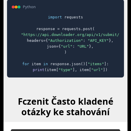
Python
import
 requests

response = requests.post(

"https://api.downloader.org/api/v1/submit/"
,

    headers={
"Authorization"
: 
"API_KEY"
},

    json={
"url"
: 
"URL"
},

)

for
 item 
in
 response.json()[
"items"
]:

print
(item[
"type"
], item[
"url"
])
Fczenit Často kladené
otázky ke stahování