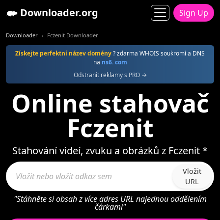
Downloader.org
Sign Up
Downloader
Fczenit Downloader
Získejte perfektní název domény
? zdarma WHOIS soukromí a DNS
na
ns6. com
Odstranit reklamy s PRO →
Online stahovač
Fczenit
Stahování videí, zvuku a obrázků z Fczenit *
Vložit
URL
"Stáhněte si obsah z více adres URL najednou oddělením
čárkami"