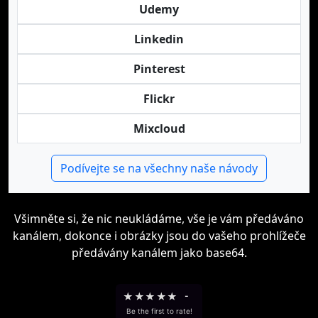
Udemy
Linkedin
Pinterest
Flickr
Mixcloud
Podívejte se na všechny naše návody
Všimněte si, že nic neukládáme, vše je vám předáváno
kanálem, dokonce i obrázky jsou do vašeho prohlížeče
předávány kanálem jako base64.
★
★
★
★
★
-
Be the first to rate!