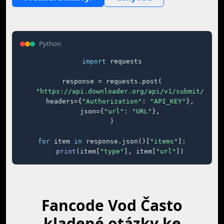
Python
import
 requests

response = requests.post(

"https://api.downloader.org/api/v1/submit/"
,

    headers={
"Authorization"
: 
"API_KEY"
},

    json={
"url"
: 
"URL"
},

)

for
 item 
in
 response.json()[
"items"
]:

print
(item[
"type"
], item[
"url"
])
Fancode Vod Často
kladené otázky ke