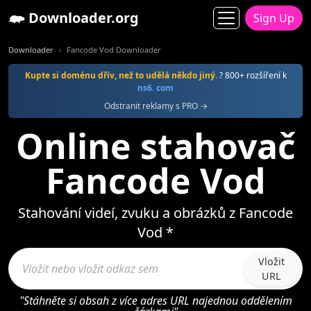
Downloader.org
Sign Up
Downloader
Fancode Vod Downloader
Kupte si doménu dřív, než to udělá někdo jiný.
? 800+ rozšíření k
ns6. com
Odstranit reklamy s PRO →
Online stahovač
Fancode Vod
Stahování videí, zvuku a obrázků z Fancode
Vod *
Vložit
URL
"Stáhněte si obsah z více adres URL najednou oddělením