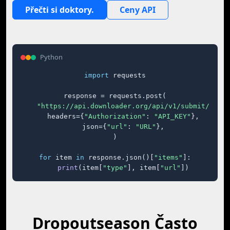
Přečti si doktory.
Ceny API
Python
import
 requests

response = requests.post(

"https://api.downloader.org/api/v1/submit/"
,

    headers={
"Authorization"
: 
"API_KEY"
},

    json={
"url"
: 
"URL"
},

)

for
 item 
in
 response.json()[
"items"
]:

print
(item[
"type"
], item[
"url"
])
Dropoutseason Často