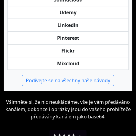
Udemy
Linkedin
Pinterest
Flickr
Mixcloud
Podívejte se na všechny naše návody
Všimněte si, že nic neukládáme, vše je vám předáváno
kanálem, dokonce i obrázky jsou do vašeho prohlížeče
předávány kanálem jako base64.
★
★
★
★
★
-