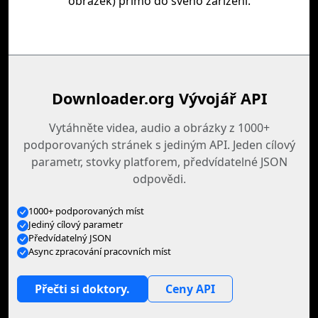
obrázek) přímo do svého zařízení.
Downloader.org Vývojář API
Vytáhněte videa, audio a obrázky z 1000+
podporovaných stránek s jediným API. Jeden cílový
parametr, stovky platforem, předvídatelné JSON
odpovědi.
1000+ podporovaných míst
Jediný cílový parametr
Předvídatelný JSON
Async zpracování pracovních míst
Přečti si doktory.
Ceny API