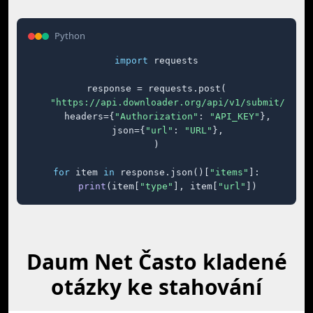
Python
import
 requests

response = requests.post(

"https://api.downloader.org/api/v1/submit/"
,

    headers={
"Authorization"
: 
"API_KEY"
},

    json={
"url"
: 
"URL"
},

)

for
 item 
in
 response.json()[
"items"
]:

print
(item[
"type"
], item[
"url"
])
Daum Net Často kladené
otázky ke stahování