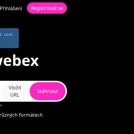
Registrovat se
Přihlášení
6. com
webex
Vložit
Stáhnout
URL
"
 různých formátech