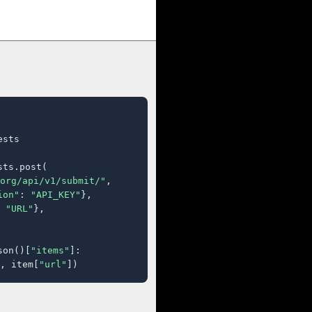
sts

ts.post(

org/api/v1/submit/"
,

ion"
: 
"API_KEY"
},

 
"URL"
},

son()[
"items"
]:

, item[
"url"
])