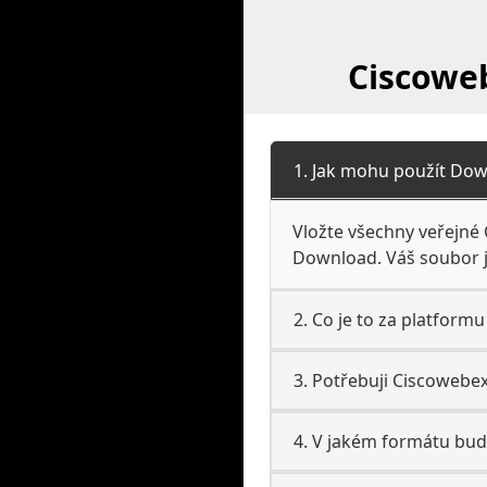
Ciscoweb
1. Jak mohu použít Dow
Vložte všechny veřejné 
Download. Váš soubor je
2. Co je to za platform
3. Potřebuji Ciscowebex
4. V jakém formátu bud