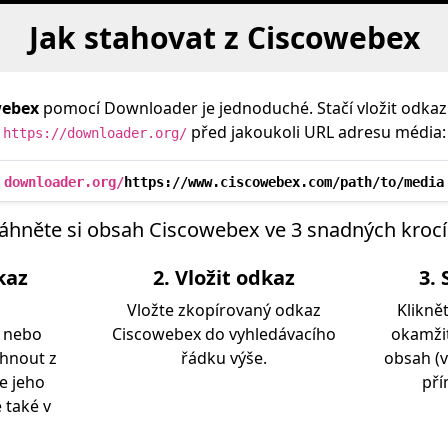
Jak stahovat z Ciscowebex
webex
pomocí Downloader je jednoduché. Stačí vložit odkaz
před jakoukoli URL adresu média:
https://downloader.org/
downloader.org/
https://www.ciscowebex.com/path/to/media
áhněte si obsah Ciscowebex ve 3 snadných kroc
kaz
2. Vložit odkaz
3. 
Vložte zkopírovaný odkaz
Klikně
o nebo
Ciscowebex do vyhledávacího
okamžit
áhnout z
řádku výše.
obsah (v
e jeho
pří
 také v