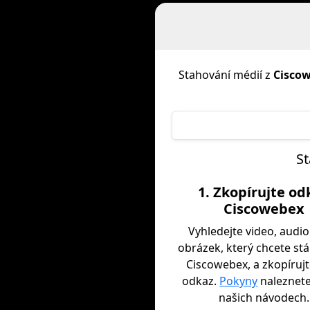
Stahování médií z
Cisco
St
1. Zkopírujte od
Ciscowebex
Vyhledejte video, audi
obrázek, který chcete st
Ciscowebex, a zkopírujt
odkaz.
Pokyny
naleznete
našich návodech.