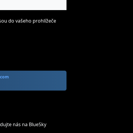
sou do vašeho prohlížeče
 com
dujte nás na BlueSky