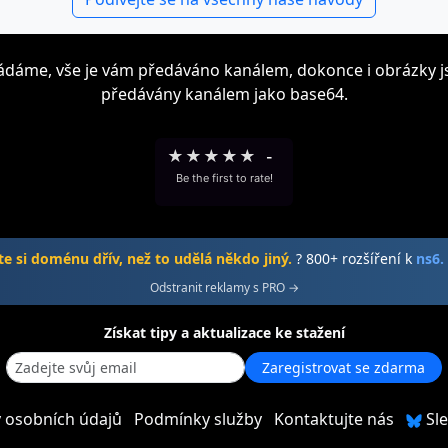
kládáme, vše je vám předáváno kanálem, dokonce i obrázky j
předávány kanálem jako base64.
★
★
★
★
★
-
Be the first to rate!
e si doménu dřív, než to udělá někdo jiný.
? 800+ rozšíření k
ns6.
Odstranit reklamy s PRO →
Získat tipy a aktualizace ke stažení
Zaregistrovat se zdarma
 osobních údajů
Podmínky služby
Kontaktujte nás
Sle