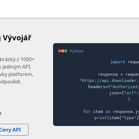
 Vývojář
Python
obrázky z 1000+
import
 reque
 jediným API.
ovky platforem,
response = reques
"https://api.downloader.
odpovědi.
    headers={
"Authorizat
    json={
"url"
:
)

for
 item 
in
 response.j
t
print
(item[
"type"
]
Ceny API