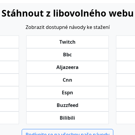
Stáhnout z libovolného webu
Zobrazit dostupné návody ke stažení
Twitch
Bbc
Aljazeera
Cnn
Espn
Buzzfeed
Bilibili
Podívejte se na všechny naše návody