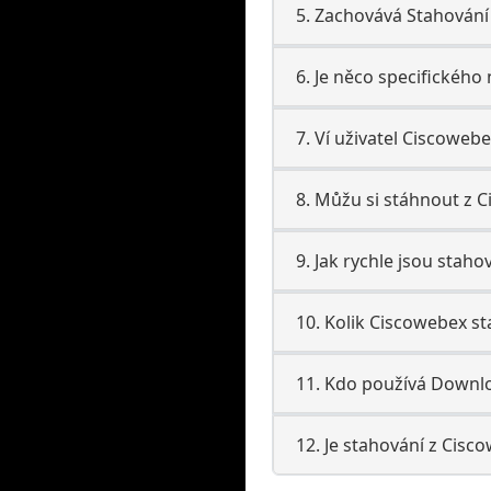
5. Zachovává Stahování
6. Je něco specifického
7. Ví uživatel Ciscowebe
8. Můžu si stáhnout z 
9. Jak rychle jsou stah
10. Kolik Ciscowebex s
11. Kdo používá Downl
12. Je stahování z Cisc