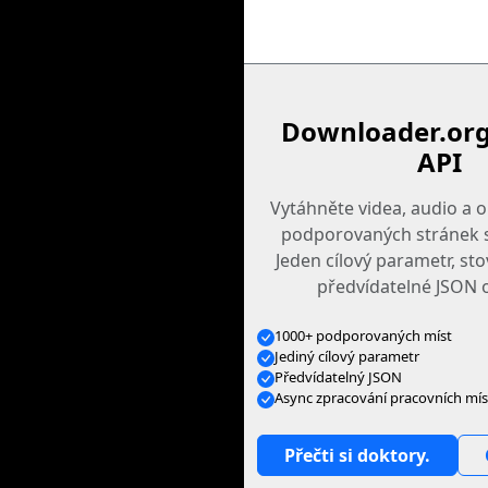
Downloader.org
API
Vytáhněte videa, audio a 
podporovaných stránek s
Jeden cílový parametr, st
předvídatelné JSON 
1000+ podporovaných míst
Jediný cílový parametr
Předvídatelný JSON
Async zpracování pracovních mís
Přečti si doktory.