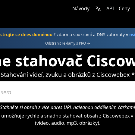
Návody
API
Ceny
r
istrujte se dnes doménou
? zdarma soukromí a DNS zahrnuty v
ns
Odstranit reklamy s PRO →
ne stahovač Cisco
Stahování videí, zvuku a obrázků z Ciscowebex *
"Stáhněte si obsah z více adres URL najednou oddělením čárkami
umožňuje rychle a snadno stahovat obsah z Ciscowebex v
(video, audio, mp3, obrázky).