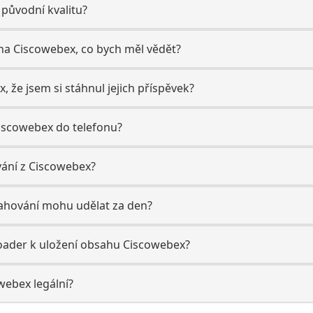
 původní kvalitu?
 na Ciscowebex, co bych měl vědět?
x, že jsem si stáhnul jejich příspěvek?
Ciscowebex do telefonu?
ování z Ciscowebex?
tahování mohu udělat za den?
oader k uložení obsahu Ciscowebex?
owebex legální?