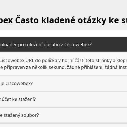
ex Často kladené otázky ke s
nloader pro uložení obsahu z Ciscowebex?
Ciscowebex URL do políčka v horní části této stránky a klepn
 připraven za několik sekund, žádné přihlášení, žádná inst
u je Ciscowebex?
 účet ke stažení?
e stažený soubor?