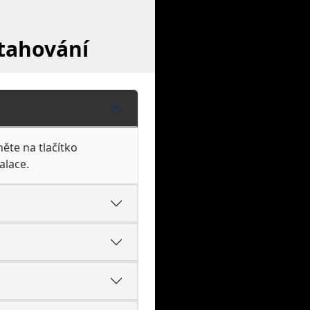
tahování
ěte na tlačítko
alace.