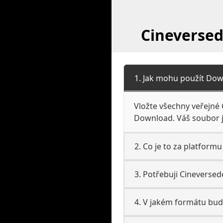
Cineversed
1. Jak mohu použít Dow
Vložte všechny veřejné C
Download. Váš soubor je
2. Co je to za platformu
3. Potřebuji Cineversede
4. V jakém formátu bud