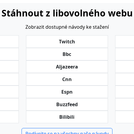
Stáhnout z libovolného webu
Zobrazit dostupné návody ke stažení
Twitch
Bbc
Aljazeera
Cnn
Espn
Buzzfeed
Bilibili
Podívejte se na všechny naše návody