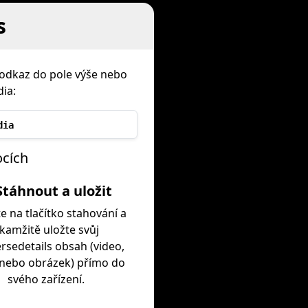
s
 odkaz do pole výše nebo
ia:
dia
ocích
Stáhnout a uložit
te na tlačítko stahování a
kamžitě uložte svůj
rsedetails obsah (video,
 nebo obrázek) přímo do
svého zařízení.