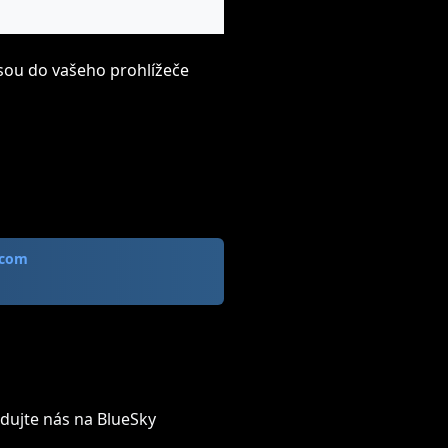
sou do vašeho prohlížeče
 com
dujte nás na BlueSky