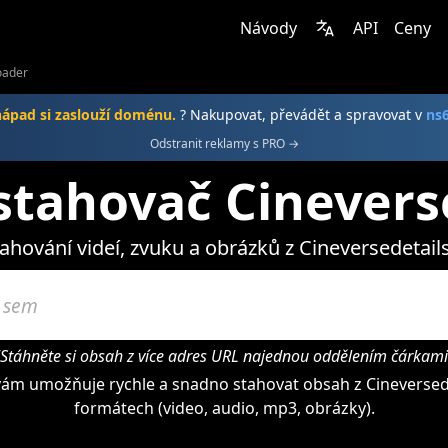
Návody
API
Ceny
oader
nápad si zaslouží doménu.
? Nakupovat, převádět a spravovat v
ns
Odstranit reklamy s PRO →
stahovač Cinevers
ahování videí, zvuku a obrázků z Cineversedetail
"Stáhněte si obsah z více adres URL najednou oddělením čárkami
ám umožňuje rychle a snadno stahovat obsah z Cineversede
formátech (video, audio, mp3, obrázky).