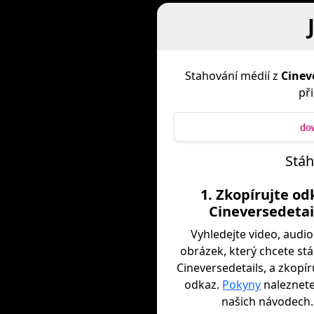
Stahování médií z
Cinev
př
do
Stáh
1. Zkopírujte od
Cineversedetai
Vyhledejte video, audi
obrázek, který chcete st
Cineversedetails, a zkopír
odkaz.
Pokyny
naleznete
našich návodech.