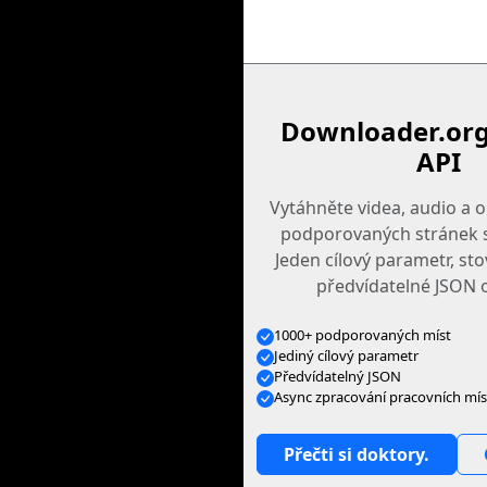
Downloader.org
API
Vytáhněte videa, audio a 
podporovaných stránek s
Jeden cílový parametr, st
předvídatelné JSON 
1000+ podporovaných míst
Jediný cílový parametr
Předvídatelný JSON
Async zpracování pracovních mís
Přečti si doktory.