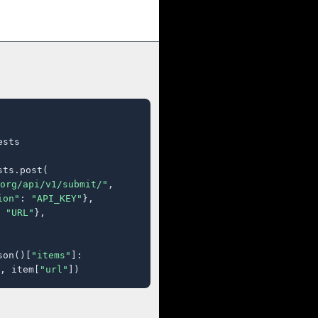
sts

ts.post(

org/api/v1/submit/"
,

ion"
: 
"API_KEY"
},

 
"URL"
},

son()[
"items"
]:

, item[
"url"
])