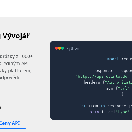
 Vývojář
Python
obrázky z 1000+
import
 reque
 jediným API.
ovky platforem,
response = reques
"https://api.downloader.
odpovědi.
    headers={
"Authorizat
    json={
"url"
:
)

for
 item 
in
 response.j
t
print
(item[
"type"
]
Ceny API