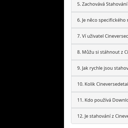
5. Zachovává Stahování
6. Je něco specifického
7. Ví uživatel Cineversed
8. Můžu si stáhnout z C
9. Jak rychle jsou staho
10. Kolik Cineversedeta
11. Kdo používá Downlo
12. Je stahování z Cinev