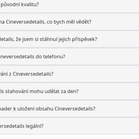
 původní kvalitu?
 na Cineversedetails, co bych měl vědět?
etails, že jsem si stáhnul jejich příspěvek?
ineversedetails do telefonu?
vání z Cineversedetails?
ils stahování mohu udělat za den?
ader k uložení obsahu Cineversedetails?
ersedetails legální?