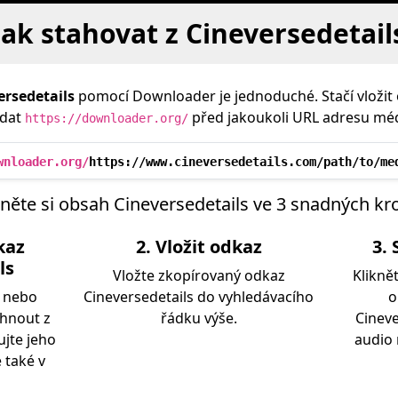
Jak stahovat z Cineversedetail
ersedetails
pomocí Downloader je jednoduché. Stačí vložit
idat
před jakoukoli URL adresu méd
https://downloader.org/
wnloader.org/
https://www.cineversedetails.com/path/to/me
něte si obsah Cineversedetails ve 3 snadných kr
kaz
2. Vložit odkaz
3. 
ls
Vložte zkopírovaný odkaz
Klikně
o nebo
Cineversedetails do vyhledávacího
o
áhnout z
řádku výše.
Cineve
ujte jeho
audio
 také v