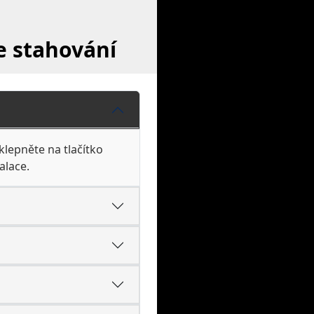
e stahování
klepněte na tlačítko
alace.