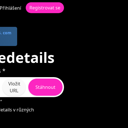
Registrovat se
Přihlášení
6. com
edetails
s *
Vložit
Stáhnout
URL
"
tails v různých