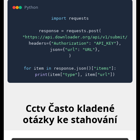
Python
import
 requests

response = requests.post(

"https://api.downloader.org/api/v1/submit/"
,

    headers={
"Authorization"
: 
"API_KEY"
},

    json={
"url"
: 
"URL"
},

)

for
 item 
in
 response.json()[
"items"
]:

print
(item[
"type"
], item[
"url"
])
Cctv Často kladené
otázky ke stahování