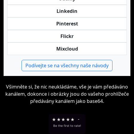
Linkedin
Pinterest
Flickr
Mixcloud
Podívejte se na všechny naše návody
Všimněte si, že nic neukládáme, vše je vám předáváno
kanálem, dokonce i obrázky jsou do vašeho prohlížeče
předávány kanálem jako base64.
★
★
★
★
★
-
Be the first to rate!