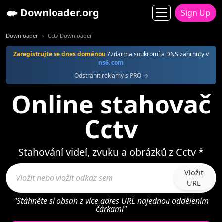
Downloader.org
Sign Up
Downloader
Cctv Downloader
Zaregistrujte se dnes doménou
? zdarma soukromí a DNS zahrnuty v
ns6. com
Odstranit reklamy s PRO →
Online stahovač
Cctv
Stahování videí, zvuku a obrázků z Cctv *
Vložit
URL
"Stáhněte si obsah z více adres URL najednou oddělením
čárkami"