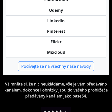
Udemy
Linkedin
Pinterest
Flickr
Mixcloud
Podívejte se na všechny naše návody
Všimněte si, že nic neukládáme, vše je vám předáváno
kanálem, dokonce i obrázky jsou do vašeho prohlížeče
předávány kanálem jako base64.
★
★
★
★
★
-