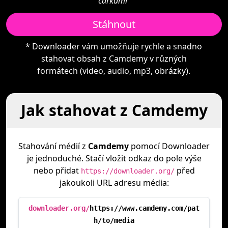
čárkami"
Stáhnout
* Downloader vám umožňuje rychle a snadno
stahovat obsah z Camdemy v různých
formátech (video, audio, mp3, obrázky).
Jak stahovat z Camdemy
Stahování médií z
Camdemy
pomocí Downloader
je jednoduché. Stačí vložit odkaz do pole výše
nebo přidat
před
https://downloader.org/
jakoukoli URL adresu média:
downloader.org/
https://www.camdemy.com/pat
h/to/media