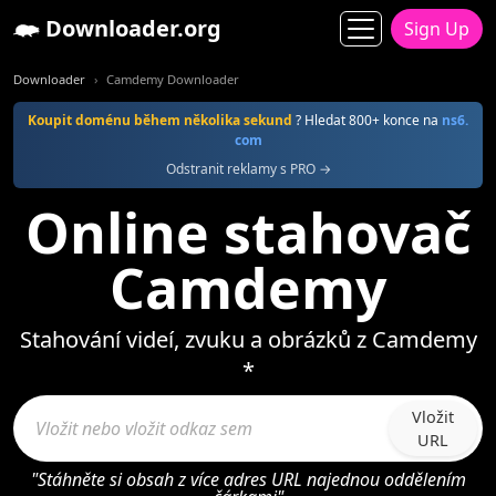
Downloader.org
Sign Up
Downloader
Camdemy Downloader
Koupit doménu během několika sekund
? Hledat 800+ konce na
ns6.
com
Odstranit reklamy s PRO →
Online stahovač
Camdemy
Stahování videí, zvuku a obrázků z Camdemy
*
Vložit
URL
"Stáhněte si obsah z více adres URL najednou oddělením