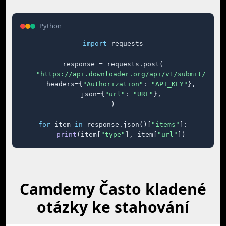
Python
import
 requests

response = requests.post(

"https://api.downloader.org/api/v1/submit/"
,

    headers={
"Authorization"
: 
"API_KEY"
},

    json={
"url"
: 
"URL"
},

)

for
 item 
in
 response.json()[
"items"
]:

print
(item[
"type"
], item[
"url"
])
Camdemy Často kladené
otázky ke stahování