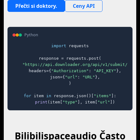
Přečti si doktory.
Ceny API
Python
import
 requests

response = requests.post(

"https://api.downloader.org/api/v1/submit/"
,

    headers={
"Authorization"
: 
"API_KEY"
},

    json={
"url"
: 
"URL"
},

)

for
 item 
in
 response.json()[
"items"
]:

print
(item[
"type"
], item[
"url"
])
Bilibilispaceaudio Často