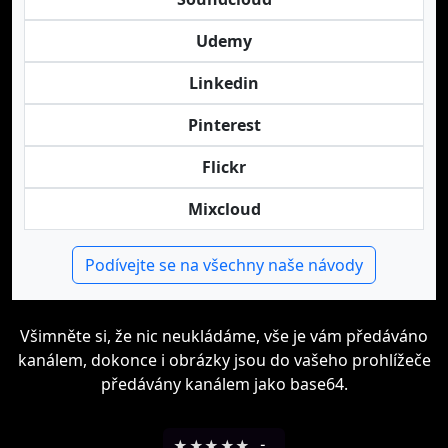
Udemy
Linkedin
Pinterest
Flickr
Mixcloud
Podívejte se na všechny naše návody
Všimněte si, že nic neukládáme, vše je vám předáváno
kanálem, dokonce i obrázky jsou do vašeho prohlížeče
předávány kanálem jako base64.
★
★
★
★
★
-