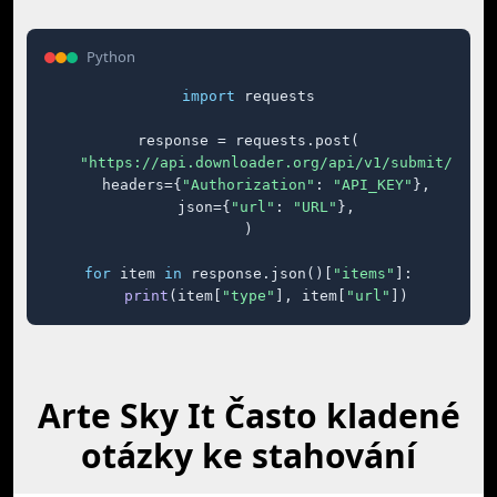
Python
import
 requests

response = requests.post(

"https://api.downloader.org/api/v1/submit/"
,

    headers={
"Authorization"
: 
"API_KEY"
},

    json={
"url"
: 
"URL"
},

)

for
 item 
in
 response.json()[
"items"
]:

print
(item[
"type"
], item[
"url"
])
Arte Sky It Často kladené
otázky ke stahování