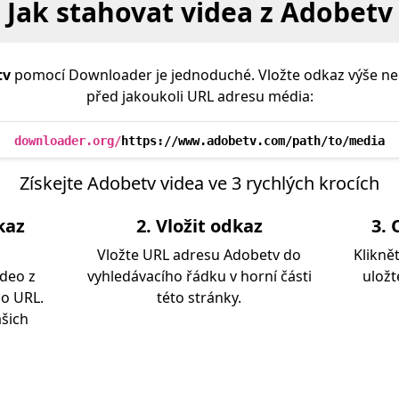
Jak stahovat videa z Adobetv
tv
pomocí Downloader je jednoduché. Vložte odkaz výše ne
před jakoukoli URL adresu média:
downloader.org/
https://www.adobetv.com/path/to/media
Získejte Adobetv videa ve 3 rychlých krocích
kaz
2. Vložit odkaz
3. 
Vložte URL adresu Adobetv do
Klikně
deo z
vyhledávacího řádku v horní části
uložt
ho URL.
této stránky.
ašich