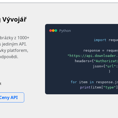
 Vývojář
Python
obrázky z 1000+
import
 reque
 jediným API.
ovky platforem,
response = reques
"https://api.downloader.
odpovědi.
    headers={
"Authorizat
    json={
"url"
:
)

for
 item 
in
 response.j
t
print
(item[
"type"
]
Ceny API