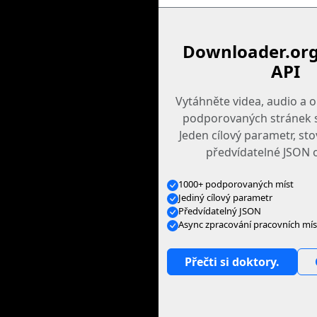
Downloader.org
API
Vytáhněte videa, audio a 
podporovaných stránek s
Jeden cílový parametr, st
předvídatelné JSON 
1000+ podporovaných míst
Jediný cílový parametr
Předvídatelný JSON
Async zpracování pracovních mís
Přečti si doktory.