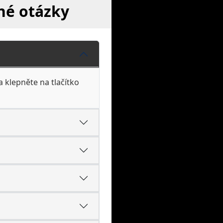
né otázky
a klepněte na tlačítko