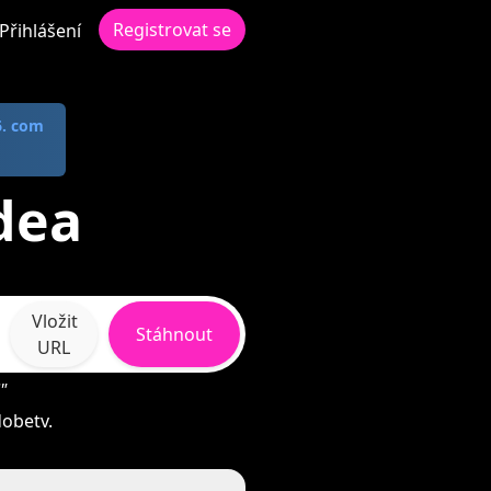
Registrovat se
Přihlášení
6. com
dea
Vložit
Stáhnout
URL
"
obetv.