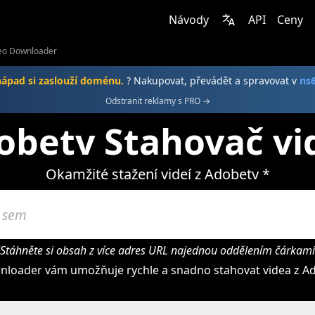
Návody
API
Ceny
eo Downloader
nápad si zaslouží doménu.
? Nakupovat, převádět a spravovat v
ns
Odstranit reklamy s PRO →
obetv Stahovač vi
Okamžité stažení videí z Adobetv *
"Stáhněte si obsah z více adres URL najednou oddělením čárkami
nloader vám umožňuje rychle a snadno stahovat videa z Ad