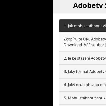
Adobetv 
1. Jak mohu stáhnout v
Zkopírujte URL Adobetv v
Download. Váš soubor 
2. Je ke stažení Adobet
3. Jaký formát Adobetv 
4. Jaký druh obsahu má
5. Mohu stáhnout souk