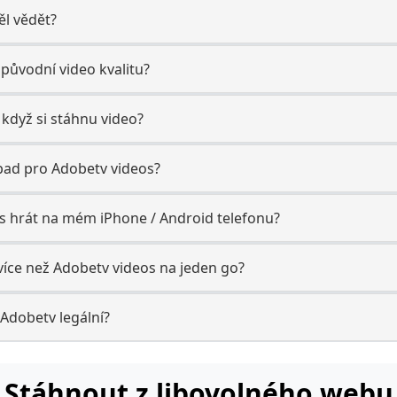
ěl vědět?
původní video kvalitu?
když si stáhnu video?
řípad pro Adobetv videos?
s hrát na mém iPhone / Android telefonu?
více než Adobetv videos na jeden go?
 Adobetv legální?
Stáhnout z libovolného webu