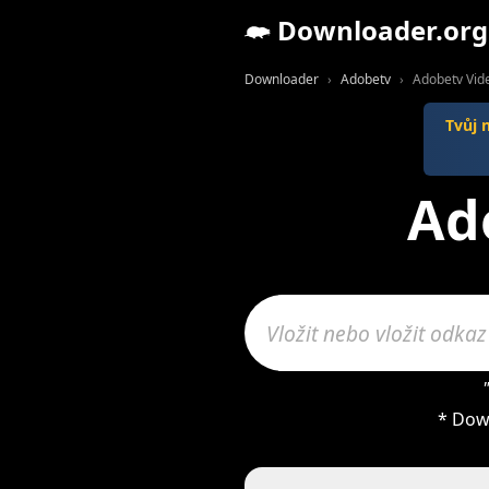
Downloader.org
Downloader
Adobetv
Adobetv Vid
Tvůj 
Ad
* Dow