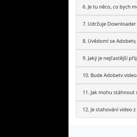
6. Je tu něco, co bych m
7. Udržuje Downloader 
8. Uvědomí se Adobetv, 
9. Jaký je nejčastější p
10. Bude Adobetv video
11. Jak mohu stáhnout 
12. Je stahování video z