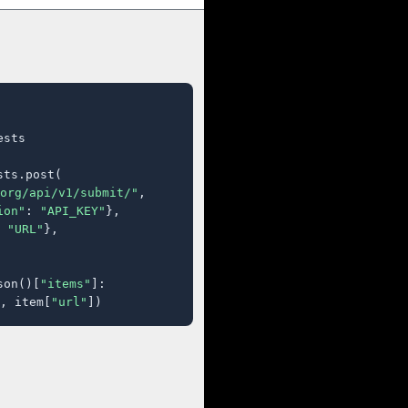
sts

ts.post(

org/api/v1/submit/"
,

ion"
: 
"API_KEY"
},

 
"URL"
},

son()[
"items"
]:

, item[
"url"
])