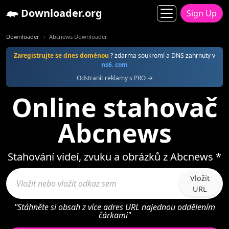
Downloader.org
Sign Up
Downloader
Abcnews Downloader
Zaregistrujte se dnes doménou
? zdarma soukromí a DNS zahrnuty v
ns6. com
Odstranit reklamy s PRO →
Online stahovač
Abcnews
Stahování videí, zvuku a obrázků z Abcnews *
Vložit
URL
"Stáhněte si obsah z více adres URL najednou oddělením
čárkami"