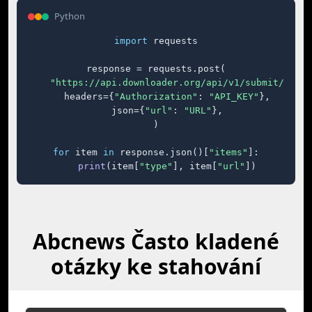
Python
import
 requests

response = requests.post(

"https://api.downloader.org/api/v1/submit/"
,

    headers={
"Authorization"
: 
"API_KEY"
},

    json={
"url"
: 
"URL"
},

)

for
 item 
in
 response.json()[
"items"
]:

print
(item[
"type"
], item[
"url"
])
Abcnews Často kladené
otázky ke stahování