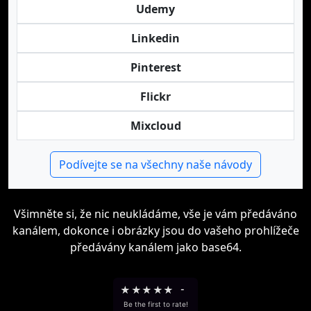
Udemy
Linkedin
Pinterest
Flickr
Mixcloud
Podívejte se na všechny naše návody
Všimněte si, že nic neukládáme, vše je vám předáváno
kanálem, dokonce i obrázky jsou do vašeho prohlížeče
předávány kanálem jako base64.
★
★
★
★
★
-
Be the first to rate!